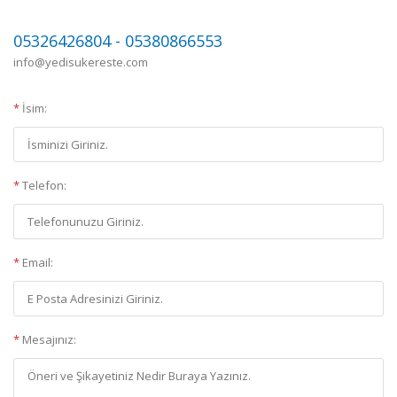
05326426804 - 05380866553
info@yedisukereste.com
*
İsim:
*
Telefon:
*
Email:
*
Mesajınız: